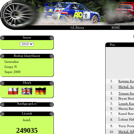
GĹĂłwna
RSMĹ
Sezon
Poz.
Rodzaj klasyfikacji
Generalna
Grupy N
Super 2000
1.
Kajetan Ka
JÄzyk
MichaĹ S
2.
3.
Tomasz Ku
4.
Bryan Bouf
KsiÄga goĹci
5.
Leszek Kuz
6.
Maciej Rze
Licznik
7.
Kamil But
Ĺukasz Ha
8.
JesteĹ
9.
Yuriy Prot
249035
MichaĹ BÄ
10.