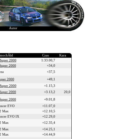
Autor
mochĂłd
Czas
Kara
 Super 2000
1:33.00,7
Super 2000
+34,0
eza
+37,5
Super 2000
+49,1
 Super 2000
+1.15,3
Super 2000
+3.13,2
20,0
Super 2000
+9.01,8
ancer EVO
+11.07,0
R2 Max
+12.10,5
ancer EVO IX
+12.29,0
R2 Max
+12.35,4
R2 Max
+14.25,1
R2 Max
+14.44,9