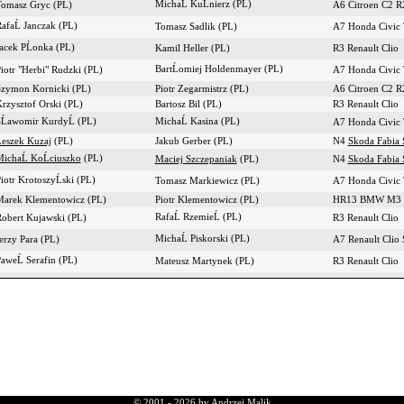
MichaĹ KuĹnierz (PL)
omasz Gryc (PL)
A6 Citroen C2 
afaĹ Janczak (PL)
Tomasz Sadlik (PL)
A7 Honda Civic
acek PĹonka (PL)
Kamil Heller (PL)
R3 Renault Clio
BartĹomiej Holdenmayer (PL)
iotr "Herbi" Rudzki (PL)
A7 Honda Civic
zymon Kornicki (PL)
Piotr Zegarmistrz (PL)
A6 Citroen C2 
rzysztof Orski (PL)
Bartosz Bil (PL)
R3 Renault Clio
Ĺawomir KurdyĹ (PL)
MichaĹ Kasina (PL)
A7 Honda Civic
eszek Kuzaj
(PL)
Jakub Gerber (PL)
N4
Skoda Fabia 
ichaĹ KoĹciuszko
(PL)
Maciej Szczepaniak
(PL)
N4
Skoda Fabia 
iotr KrotoszyĹski (PL)
Tomasz Markiewicz (PL)
A7 Honda Civic
arek Klementowicz (PL)
Piotr Klementowicz (PL)
HR13 BMW M3
RafaĹ RzemieĹ (PL)
obert Kujawski (PL)
R3 Renault Clio
MichaĹ Piskorski (PL)
erzy Para (PL)
A7 Renault Clio 
aweĹ Serafin (PL)
Mateusz Martynek (PL)
R3 Renault Clio
© 2001 - 2026 by Andrzej Malik