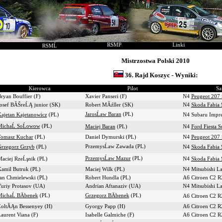
RSMP
Linki
RSMĹ
Mistrzostwa Polski 2010
36. Rajd Koszyc - Wyniki:
Kierowca
Pilot
Sa
ryan Bouffier (F)
Xavier Panseri (F)
N4
Peugeot 207
osef BĂŠreĹĄ junior (SK)
Robert MĂźller (SK)
N4
Skoda Fabia 
JarosĹaw Baran
(PL)
ajetan Kajetanowicz
(PL)
N4 Subaru Impr
ichaĹ SoĹowow
(PL)
Maciej Baran
(PL)
N4
Ford Fiesta 
Tomasz Kuchar
(PL)
Daniel Dymurski (PL)
N4
Peugeot 207
PrzemysĹaw Zawada (PL)
rzegorz Grzyb
(PL)
N4
Skoda Fabia 
PrzemysĹaw Mazur
(PL)
aciej RzeĹşnik (PL)
N4
Skoda Fabia 
amil Butruk (PL)
Maciej Wilk (PL)
N4 Mitsubishi L
an Chmielewski (PL)
Robert Hundla (PL)
A6 Citroen C2 
uriy Protasov (UA)
Andrian Aftanaziv (UA)
N4 Mitsubishi L
ichaĹ BÄbenek
(PL)
Grzegorz BÄbenek
(PL)
A6 Citroen C2 
oltĂĄn Bessenyey (H)
Gyorgy Papp (H)
A6 Citroen C2 
aurent Viana (F)
Isabelle Galmiche (F)
A6 Citroen C2 