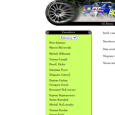
GĹĂłwna
Zawodnicy
ImiÄ i n
Narodowo
Piotr Adamus
Marcin BeĹtowski
Data urod
MichaĹ BÄbenek
Wygrane 
Tomasz Czopik
Strona in
PaweĹ Dytko
Sebastian Frycz
Zbigniew GabryĹ
Damian Gielata
Grzegorz Grzyb
Krzysztof HoĹowczyc
Kajetan Kajetanowicz
Stefan Karnabal
MichaĹ KoĹciuszko
Tomasz Kuchar
Janusz Kulig