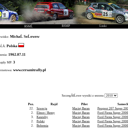
RSMP
Linki
RSMĹ
MichaĹ SoĹowow
azwisko:
Polska
ĹÄ:
1962.07.11
zenia:
3
rajdy MP:
www.cersanitrally.pl
ternetowa:
SzczegĂłĹowe wyniki z sezonu
Poz.
Rajd
Pilot
Samoch
22.
Szwecja
Maciej Baran
Peugeot 207 Super 20
2.
Elmot / Remy
Maciej Baran
Ford Fiesta Super 200
3.
Kaszuby
Maciej Baran
Ford Fiesta Super 200
2.
Polski
Maciej Baran
Ford Fiesta Super 200
2.
Bohemia
Maciej Baran
Ford Fiesta Super 200